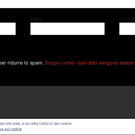
EMAIL
SITO 
per ridurre lo spam.
Scopri come i tuoi dati vengono elabor
o sito web, si accetta l’utilizzo dei cookie.
ONAL BIKE – Powered by
Customify
.
va sui cookie