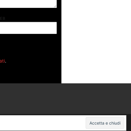
WEB
ati
.