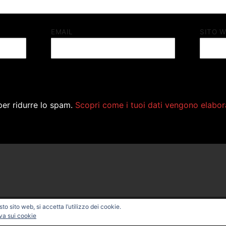
EMAIL
SITO 
per ridurre lo spam.
Scopri come i tuoi dati vengono elabor
o sito web, si accetta l’utilizzo dei cookie.
ONAL BIKE – Powered by
Customify
.
va sui cookie