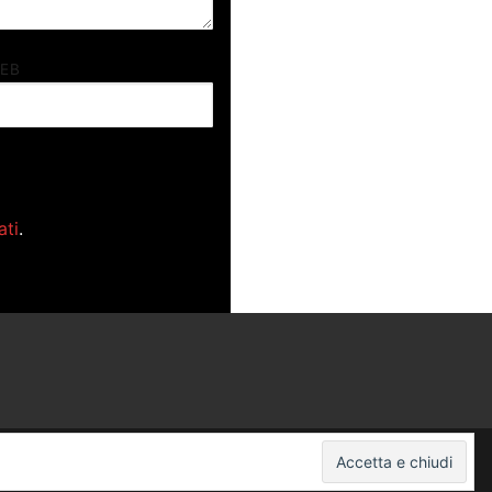
WEB
ati
.