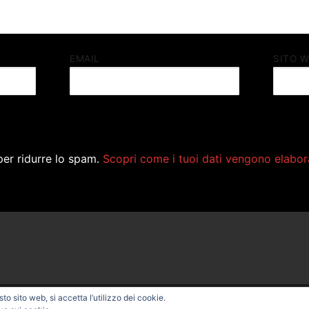
EMAIL
SITO 
per ridurre lo spam.
Scopri come i tuoi dati vengono elabor
o sito web, si accetta l’utilizzo dei cookie.