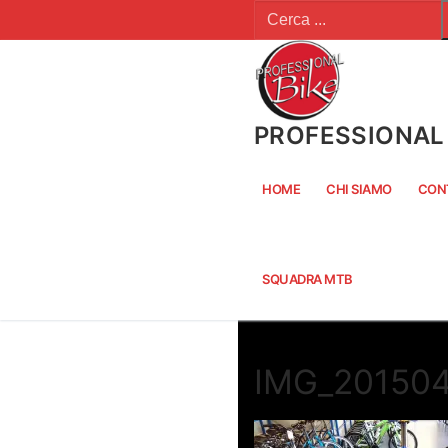
Cerca:
Vai
al
contenuto
PROFESSIONAL 
HOME
CHI SIAMO
CON
SQUADRA MTB
IMG_20150