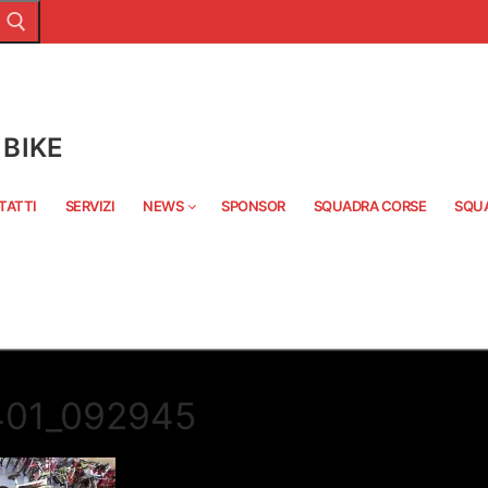
BIKE
TATTI
SERVIZI
NEWS
SPONSOR
SQUADRA CORSE
SQU
401_092945