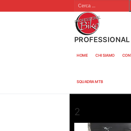
Cerca:
Vai
al
contenuto
PROFESSIONAL 
HOME
CHI SIAMO
CON
SQUADRA MTB
2