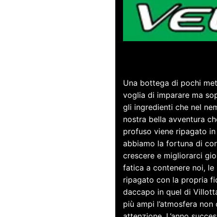
Esperienza,
Una bottega di pochi metri
voglia di imparare ma sop
gli ingredienti che nel n
nostra bella avventura c
profuso viene ripagato i
abbiamo la fortuna di con
crescere e migliorarci gi
fatica a contenere noi, le 
ripagato con la propria f
daccapo in quel di Villott
più ampi l’atmosfera non 
attenzione. L’anno success