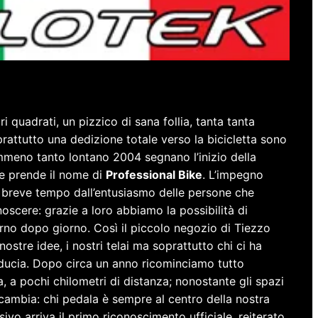
Passione e Professionalità
 quadrati, un pizzico di sana follia, tanta tanta
rattutto una dedizione totale verso la bicicletta sono
emmeno tanto lontano 2004 segnano l’inizio della
he prende il nome di
Professional Bike
. L’impegno
n breve tempo dall’entusiasmo delle persone che
oscere: grazie a loro abbiamo la possibilità di
orno dopo giorno. Così il piccolo negozio di Tiezzo
nostre idee, i nostri telai ma soprattutto chi ci ha
iducia. Dopo circa un anno ricominciamo tutto
a, a pochi chilometri di distanza; nonostante gli spazi
cambia: chi pedala è sempre al centro della nostra
ivo arriva il primo riconoscimento ufficiale, reiterato