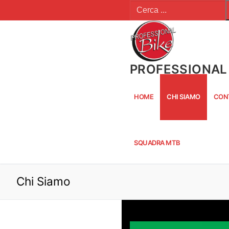
Cerca:
Vai
al
contenuto
PROFESSIONAL 
HOME
CHI SIAMO
CON
SQUADRA MTB
Chi Siamo