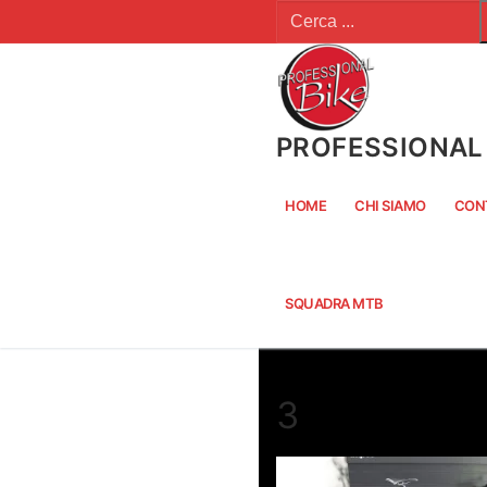
Cerca:
Vai
al
contenuto
PROFESSIONAL 
HOME
CHI SIAMO
CON
SQUADRA MTB
3