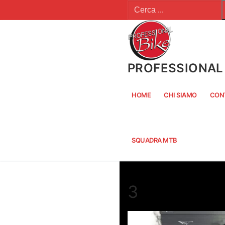
Cerca:
Vai
al
contenuto
PROFESSIONAL 
HOME
CHI SIAMO
CON
SQUADRA MTB
3