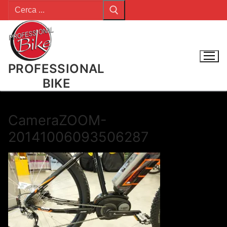
Cerca:
Vai
al
contenuto
PROFESSIONAL
BIKE
CameraZOOM-
20141006093506287