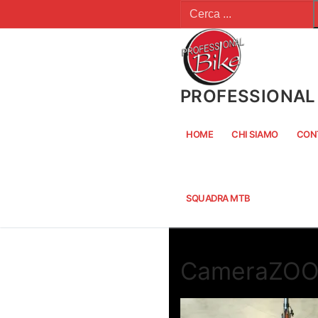
Cerca:
Vai
al
contenuto
PROFESSIONAL 
HOME
CHI SIAMO
CON
SQUADRA MTB
CameraZOO