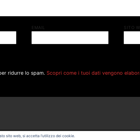
EMAIL
SITO 
per ridurre lo spam.
Scopri come i tuoi dati vengono elabor
o sito web, si accetta l’utilizzo dei cookie.