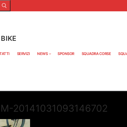
BIKE
TATTI
SERVIZI
NEWS
SPONSOR
SQUADRA CORSE
SQU
M-20141031093146702