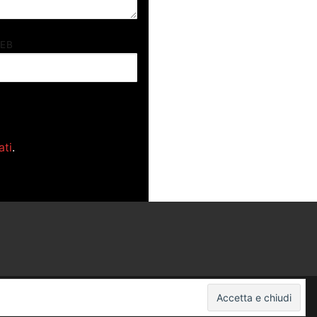
WEB
ati
.