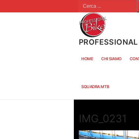
Cerca:
Vai
al
contenuto
PROFESSIONAL 
HOME
CHI SIAMO
CON
SQUADRA MTB
IMG_0231