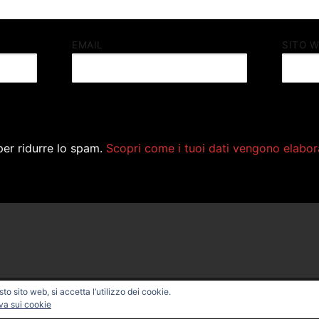
EMAIL
SITO 
per ridurre lo spam.
Scopri come i tuoi dati vengono elabor
o sito web, si accetta l’utilizzo dei cookie.
ONAL BIKE – Powered by
Customify
.
va sui cookie