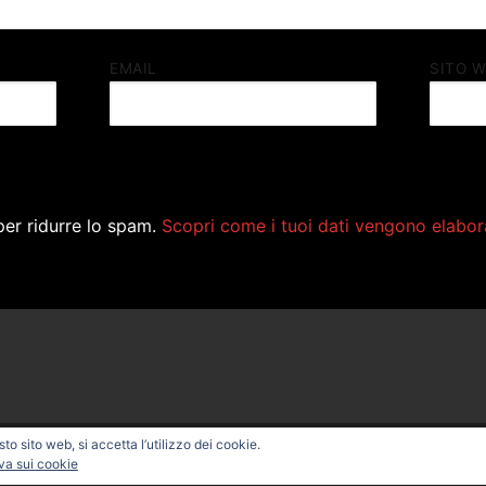
EMAIL
SITO 
per ridurre lo spam.
Scopri come i tuoi dati vengono elabor
o sito web, si accetta l’utilizzo dei cookie.
ONAL BIKE – Powered by
Customify
.
va sui cookie