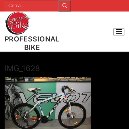
Cerca:
Vai
al
contenuto
PROFESSIONAL
BIKE
IMG_1628