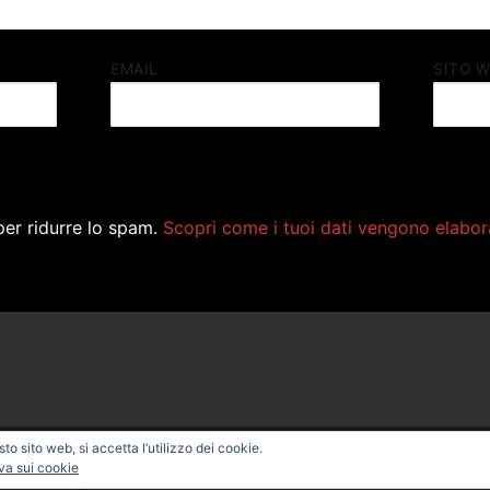
EMAIL
SITO 
per ridurre lo spam.
Scopri come i tuoi dati vengono elabor
o sito web, si accetta l’utilizzo dei cookie.
ONAL BIKE – Powered by
Customify
.
va sui cookie