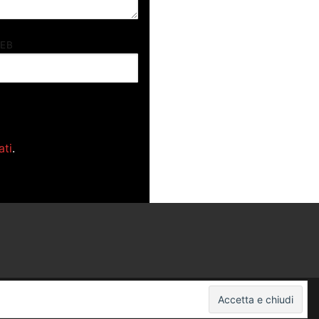
WEB
ati
.