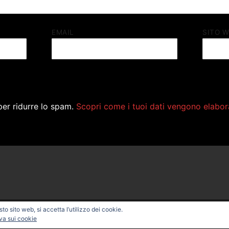
EMAIL
SITO 
per ridurre lo spam.
Scopri come i tuoi dati vengono elabor
o sito web, si accetta l’utilizzo dei cookie.
ONAL BIKE – Powered by
Customify
.
va sui cookie