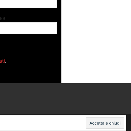
WEB
ati
.