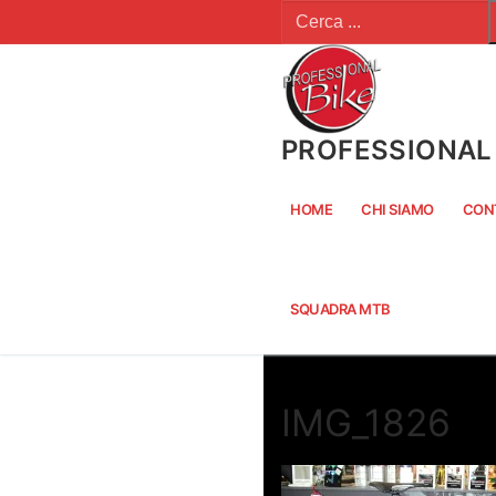
Cerca:
Vai
al
contenuto
PROFESSIONAL 
HOME
CHI SIAMO
CON
SQUADRA MTB
IMG_1826