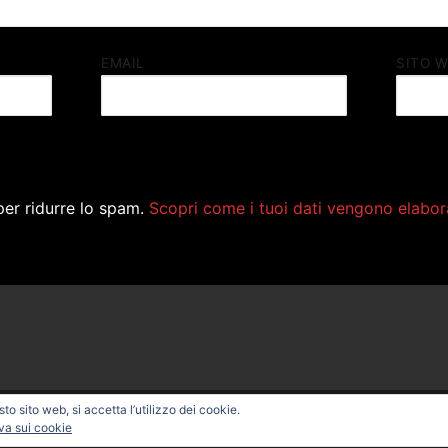
EMAIL
SITO 
per ridurre lo spam.
Scopri come i tuoi dati vengono elabor
o sito web, si accetta l’utilizzo dei cookie.
ONAL BIKE – Powered by
Customify
.
va sui cookie