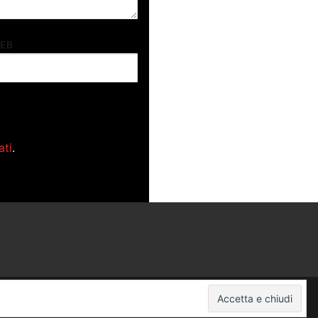
WEB
ati
.