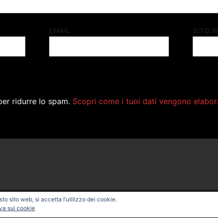
EMAIL
SITO 
per ridurre lo spam.
Scopri come i tuoi dati vengono elabor
o sito web, si accetta l’utilizzo dei cookie.
ONAL BIKE – Powered by
Customify
.
va sui cookie