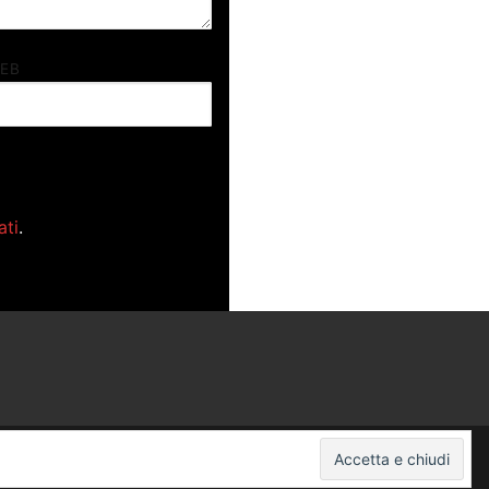
WEB
ati
.