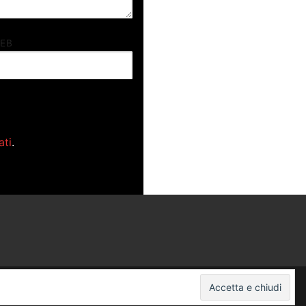
WEB
ati
.