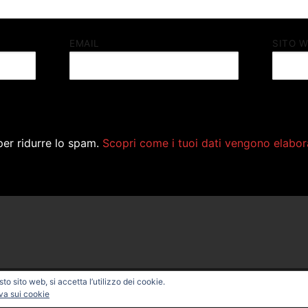
EMAIL
SITO 
per ridurre lo spam.
Scopri come i tuoi dati vengono elabor
o sito web, si accetta l’utilizzo dei cookie.
ONAL BIKE – Powered by
Customify
.
va sui cookie