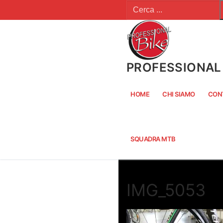
Cerca:
Vai
al
contenuto
PROFESSIONAL 
HOME
CHI SIAMO
CON
SQUADRA MTB
IMG_5053