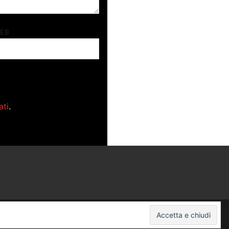
WEB
ati
.