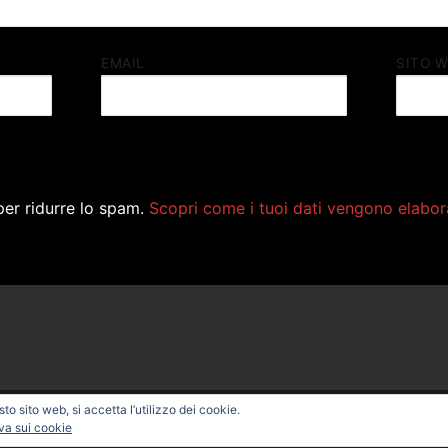
EMAIL
SITO 
per ridurre lo spam.
Scopri come i tuoi dati vengono elabor
o sito web, si accetta l’utilizzo dei cookie.
ONAL BIKE – Powered by
Customify
.
va sui cookie