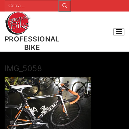
Cerca:
Vai
al
contenuto
PROFESSIONAL
BIKE
IMG_5058