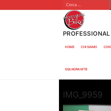
Cerca:
Vai
al
contenuto
PROFESSIONAL 
HOME
CHI SIAMO
CON
SQUADRA MTB
IMG_9959