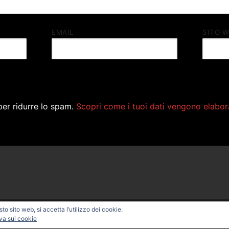
EMAIL
SITO 
per ridurre lo spam.
Scopri come i tuoi dati vengono elabor
o sito web, si accetta l’utilizzo dei cookie.
ONAL BIKE – Powered by
Customify
.
va sui cookie