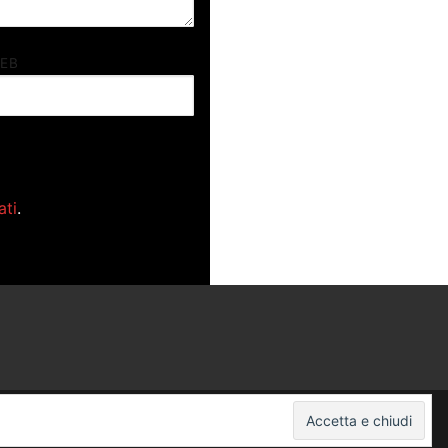
WEB
ati
.