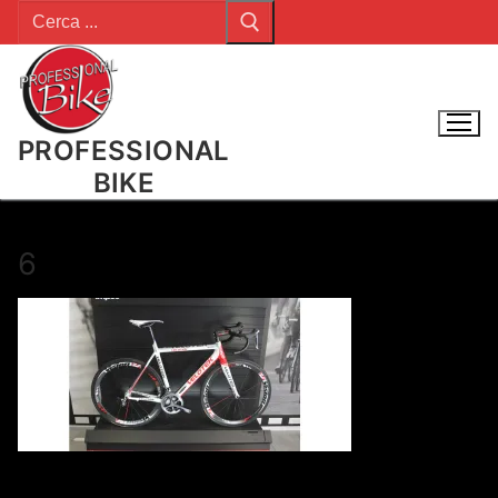
Cerca:
Vai
al
contenuto
PROFESSIONAL
BIKE
6