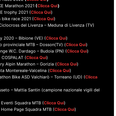
KE Marathon 2021
(
Clicca Qui
)
KE trophy 2021 (
Clicca Qui
)
 bike race 2021 (
Clicca Qui
)
Ciclocross del Livenza – Meduna di Livenza (TV)
y 2020 – Bibione (VE) (
Clicca Qui
)
 provinciale MTB – Dosson(TV) (
Clicca Qui
)
enge W.C. Dardago – Budoia (PN) (
Clicca Qui
)
o COSPALAT (
Clicca Qui
)
y Alpin Marathon – Gorizia (
Clicca Qui
)
ta Montereale-Valcelina (
Clicca Qui
)
thon Bike ASD Valchiarò – Torreano (UD) (
Clicca
seto – Mattia Santin (campione nazionale vigili del
 Eventi Squadra MTB (
Clicca Qui
)
o Home Page Squadra MTB (
Clicca Qui
)