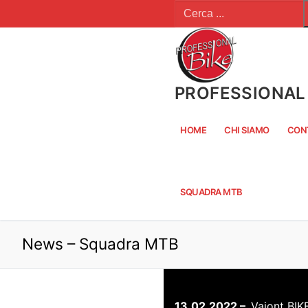
Cerca:
Vai
al
contenuto
PROFESSIONAL 
HOME
CHI SIAMO
CON
SQUADRA MTB
News – Squadra MTB
13.02.2022 –
Vajont BIK