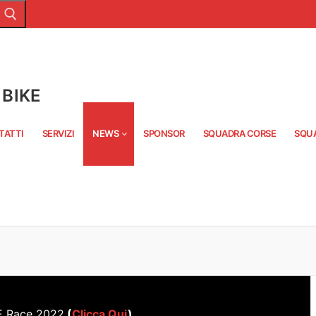
BIKE
TATTI
SERVIZI
NEWS
SPONSOR
SQUADRA CORSE
SQU
E Race 2022
(
Clicca Qui
)