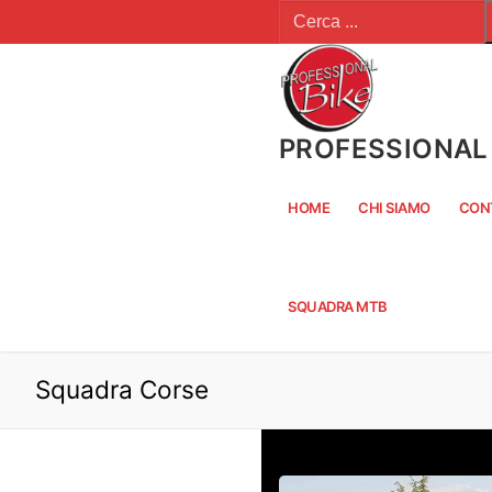
Cerca:
Vai
al
contenuto
PROFESSIONAL 
HOME
CHI SIAMO
CON
SQUADRA MTB
Squadra Corse