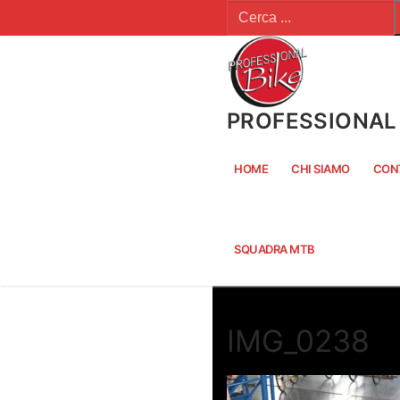
Cerca:
Vai
al
contenuto
PROFESSIONAL 
HOME
CHI SIAMO
CON
SQUADRA MTB
IMG_0238