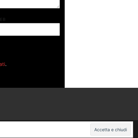
WEB
ati
.