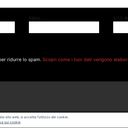
EMAIL
SITO 
per ridurre lo spam.
Scopri come i tuoi dati vengono elabor
o sito web, si accetta l’utilizzo dei cookie.
ONAL BIKE – Powered by
Customify
.
va sui cookie