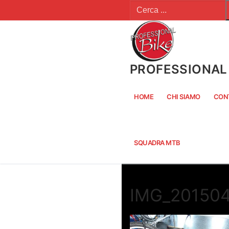
Cerca:
Vai
al
contenuto
PROFESSIONAL 
HOME
CHI SIAMO
CON
SQUADRA MTB
IMG_20150