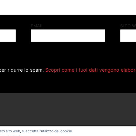
EMAIL
SITO 
per ridurre lo spam.
Scopri come i tuoi dati vengono elabor
o sito web, si accetta l’utilizzo dei cookie.