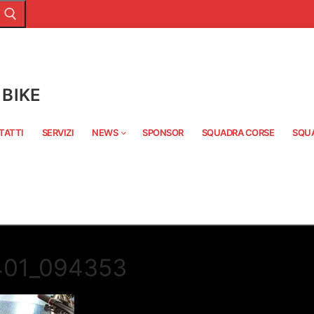
BIKE
TATTI
SERVIZI
NEWS
SPONSOR
SQUADRA CORSE
SQU
401_094353