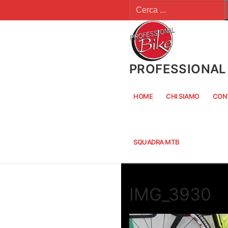
Cerca:
Vai
al
contenuto
PROFESSIONAL 
HOME
CHI SIAMO
CON
SQUADRA MTB
IMG_3930