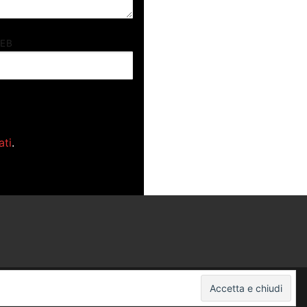
WEB
ati
.