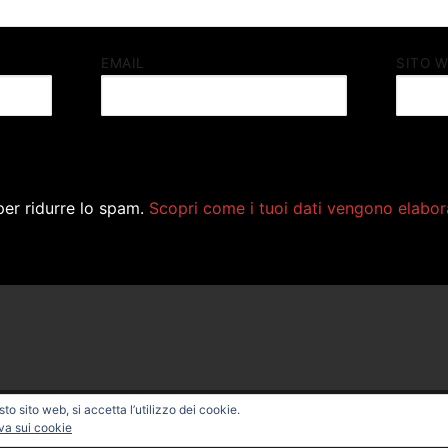
EMAIL
SITO 
per ridurre lo spam.
Scopri come i tuoi dati vengono elabor
o sito web, si accetta l’utilizzo dei cookie.
ONAL BIKE – Powered by
Customify
.
va sui cookie