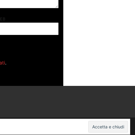
WEB
ati
.