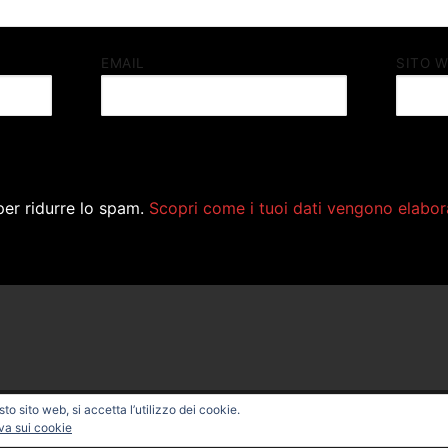
EMAIL
SITO 
per ridurre lo spam.
Scopri come i tuoi dati vengono elabor
o sito web, si accetta l’utilizzo dei cookie.
ONAL BIKE – Powered by
Customify
.
va sui cookie