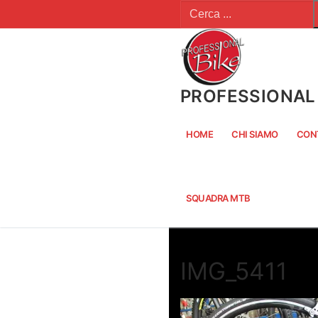
Cerca:
Vai
al
contenuto
PROFESSIONAL 
HOME
CHI SIAMO
CON
SQUADRA MTB
IMG_5411