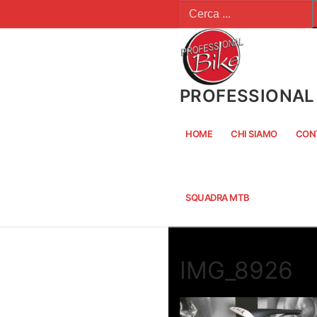
Cerca:
Vai
al
contenuto
PROFESSIONAL 
HOME
CHI SIAMO
CON
SQUADRA MTB
IMG_8926