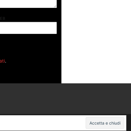
WEB
ati
.