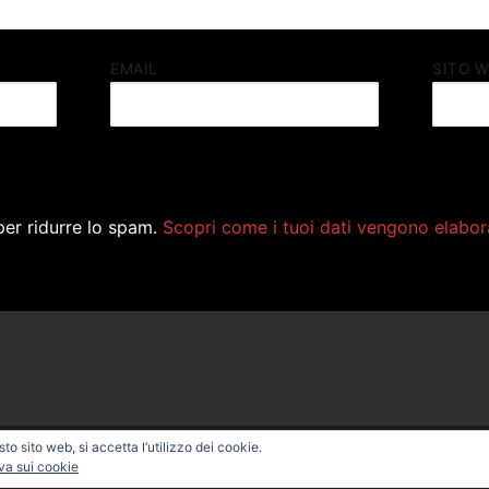
EMAIL
SITO 
per ridurre lo spam.
Scopri come i tuoi dati vengono elabor
o sito web, si accetta l’utilizzo dei cookie.
ONAL BIKE – Powered by
Customify
.
va sui cookie